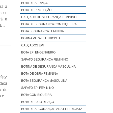
 que
BOTA DE SERVIÇO
rá a
tima
BOTA DE PROTEÇÃO
s se
ento
CALÇADO DE SEGURANÇA FEMININO
rá a
tros
BOTA DE SEGURANÇA COM BIQUEIRA
OBRE
 uma
i de
BOTA SEGURANCA FEMININA
s de
ços,
BOTINA PARA ELETRICISTA
r os
i de
CALÇADOS EPI
iste
pção
BOTA EPI ENGENHEIRO
vel,
grau
s de
SAPATO SEGURANÇA FEMININO
os e
resa
BOTINA DE SEGURANÇA MASCULINA
ande
rios
BOTA DE OBRA FEMININA
 que
ety,
nte.
BOTA SEGURANÇA MASCULINA
s no
taca
ade,
SAPATO EPI FEMININO
 dos
a de
sido
 que
BOTA COM BIQUEIRA
 epi
o de
upar
sto-
BOTA DE BICO DE AÇO
r se
OBRE
BOTA DE SEGURANÇA PARA ELETRICISTA