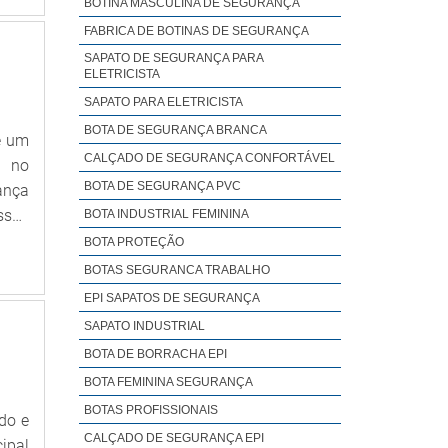
BOTINA MASCULINA DE SEGURANÇA
ia e
FABRICA DE BOTINAS DE SEGURANÇA
a em
SAPATO DE SEGURANÇA PARA
onde
ELETRICISTA
tima
SAPATO PARA ELETRICISTA
 com
BOTA DE SEGURANÇA BRANCA
para
é um
CALÇADO DE SEGURANÇA CONFORTÁVEL
 por
a no
ntes
BOTA DE SEGURANÇA PVC
ança
cro,
ssos
BOTA INDUSTRIAL FEMININA
oisas
ente
BOTA PROTEÇÃO
o se
seus
BOTAS SEGURANCA TRABALHO
resa
EPI SAPATOS DE SEGURANÇA
rias
SAPATO INDUSTRIAL
 que
BOTA DE BORRACHA EPI
lhor
BOTA FEMININA SEGURANÇA
on é
dual
BOTAS PROFISSIONAIS
do e
s em
CALÇADO DE SEGURANÇA EPI
ipal