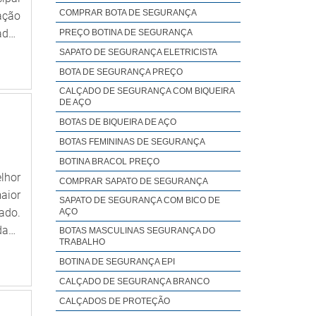
de e
COMPRAR BOTA DE SEGURANÇA
ação
resa
ados
PREÇO BOTINA DE SEGURANÇA
ções
C.A.
SAPATO DE SEGURANÇA ELETRICISTA
o. A
m CA
BOTA DE SEGURANÇA PREÇO
de e
CALÇADO DE SEGURANÇA COM BIQUEIRA
s no
DE AÇO
BOTAS DE BIQUEIRA DE AÇO
BOTAS FEMININAS DE SEGURANÇA
BOTINA BRACOL PREÇO
lhor
COMPRAR SAPATO DE SEGURANÇA
aior
SAPATO DE SEGURANÇA COM BICO DE
ado.
AÇO
dade
BOTAS MASCULINAS SEGURANÇA DO
TRABALHO
 que
BOTINA DE SEGURANÇA EPI
nto.
CALÇADO DE SEGURANÇA BRANCO
ais,
sas.
CALÇADOS DE PROTEÇÃO