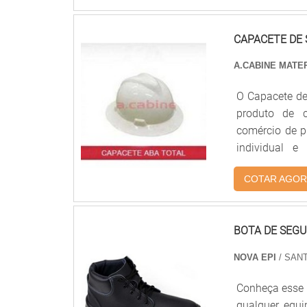
ELETRICISTAH
excelência e
CAPACETE DE
proporcionar 
são realizad
A.CABINE MATE
geração. Tud
assertividad
O Capacete de
eletricista,
produto de c
produtos e se
comércio de p
que ficam de
individual e
deixando a des
industriais.C
mais são a ra
COTAR AGOR
protegido, po
trata do seg
clientes o me
objetiva semp
duradouras. 
BOTA DE SEG
estão espera
NOVA EPI
/ SANT
atender.MAI
possível enco
Conheça esse 
(EPI). Prezan
qualquer equi