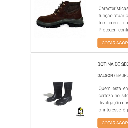
serviço, além
Característica
necessidade
função atuar c
concorrência p
tem como obj
excelência para
Proteger con
acidentes.Es
COTAR AGOR
física tipo 
diretamente no
BOTINA DE SE
DALSON
/ BAURU
Quem está em 
certeza no si
divulgação da
o interesse é
poderá cont
COTAR AGOR
trabalhad