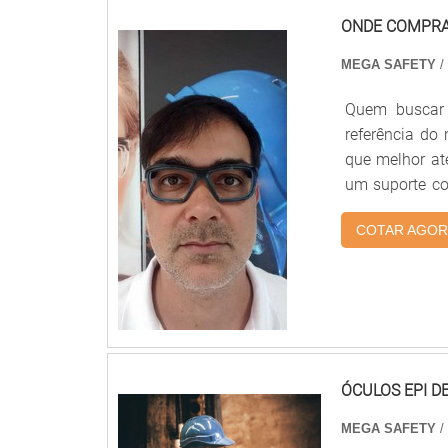
ONDE COMPRAR
MEGA SAFETY
/
Quem buscar 
referência do
que melhor ate
um suporte co
comprar lente
COTAR AGOR
Safety o cli
responsável 
EPI DE GRAUA 
escritório de
suficiente p
lentes de ócu
de uma compan
ÓCULOS EPI D
de atuação. A 
MEGA SAFETY
/
Atendimento p