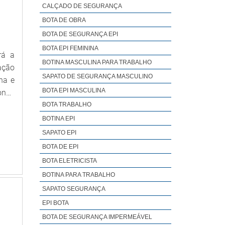
CALÇADO DE SEGURANÇA
BOTA DE OBRA
BOTA DE SEGURANÇA EPI
BOTA EPI FEMININA
rá a
BOTINA MASCULINA PARA TRABALHO
ação
SAPATO DE SEGURANÇA MASCULINO
ha e
BOTA EPI MASCULINA
onde
Mega
BOTA TRABALHO
r um
BOTINA EPI
ULOS
SAPATO EPI
 com
BOTA DE EPI
tura
BOTA ELETRICISTA
prar
BOTINA PARA TRABALHO
ntes
SAPATO SEGURANÇA
área
EPI BOTA
ntes;
BOTA DE SEGURANÇA IMPERMEÁVEL
inda