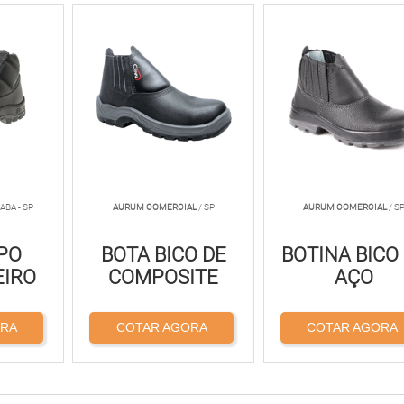
ABA - SP
AURUM COMERCIAL
/ SP
AURUM COMERCIAL
/ S
PO
BOTA BICO DE
BOTINA BICO
IRO
COMPOSITE
AÇO
ORA
COTAR AGORA
COTAR AGORA