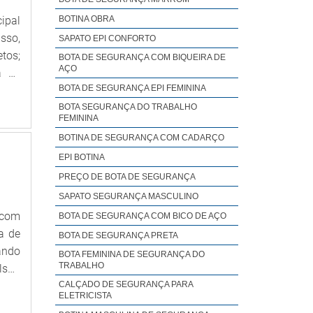
quer
BOTINA OBRA
cipal
o da
isso,
SAPATO EPI CONFORTO
 com
tos;
BOTA DE SEGURANÇA COM BIQUEIRA DE
AÇO
a de
BOTA DE SEGURANÇA EPI FEMININA
tura
tado
BOTA SEGURANÇA DO TRABALHO
FEMININA
BOTINA DE SEGURANÇA COM CADARÇO
EPI BOTINA
PREÇO DE BOTA DE SEGURANÇA
SAPATO SEGURANÇA MASCULINO
 com
BOTA DE SEGURANÇA COM BICO DE AÇO
a de
BOTA DE SEGURANÇA PRETA
ando
BOTA FEMININA DE SEGURANÇA DO
TRABALHO
lson
e do
CALÇADO DE SEGURANÇA PARA
ELETRICISTA
ARA