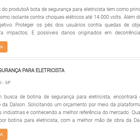
 de investir em equipamentos modernos, que se ajustam a qual
s do produtoA bota de segurança para eletricista tem como prin
. A Mega Safety é uma empresa que tem se destacad
omo isolante contra choques elétricos até 14.000 volts. Além d
ela idoneidade em tudo que faz, o que fecha o ciclo de entrega
etivo: Proteger os pés dos usuários contra quedas de obje
 cada cliente....
tra impactos; E possíveis danos originados em decorrênci
se calçado é fabricado com couro Groupon, tendo uma estru
A
botina com fechamento em elástico. Apresenta solado inje
 cabedal em poliuretano bi d.
GURANÇA PARA ELETRICISTA
 - SP
busca de botina de segurança para eletricista, encontrará
te da Dalson. Solicitando um orçamento por meio da plataform
s indústrias e conhecendo a melhor referência do mercado. Qu
 por botina para eletricista, com a melhor mão de obra da Da
ar precisão com proteção e prevenção de danos à saúd
A
or.UM POUCO MAIS SOBRE BOTINA DE SEGURANÇA P