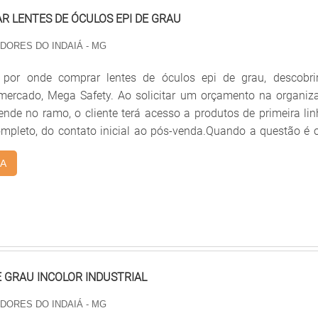
 LENTES DE ÓCULOS EPI DE GRAU
 DORES DO INDAIÁ - MG
por onde comprar lentes de óculos epi de grau, descobri
 mercado, Mega Safety. Ao solicitar um orçamento na organiz
nde no ramo, o cliente terá acesso a produtos de primeira lin
mpleto, do contato inicial ao pós-venda.Quando a questão é 
s de óculos epi de grau, com os melhores profissionais da 
A
ente encontrará assertividade e produção acompanhada po
técnico em óptica.MAIS SOBRE ONDE COMPRAR LENTES DE ÓC
Mega Safety centraliza seus esforços em criar uma estrutura
 alta qualidade onde são realizadas as atividades e estru
ara atender todas as demandas, tudo pensando em onde com
los epi de grau com ótima qualidade.Há muitas maneiras eficie
hia demonstrar competência, excelência e destaque em sua 
E GRAU INCOLOR INDUSTRIAL
Mega Safety se mostra referência por ter: Colaboradores eficie
 DORES DO INDAIÁ - MG
ersonalizado; Rigoroso controle de qualidade; Ótimo preço.A