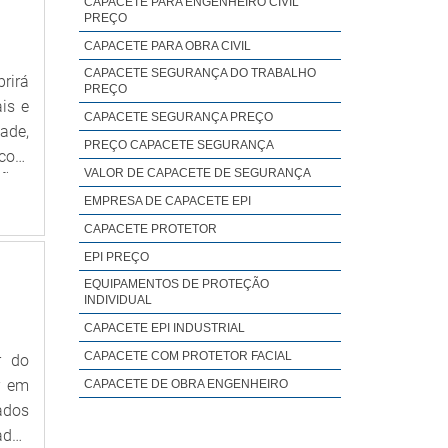
CAPACETE PARA ENGENHEIRO CIVIL
PREÇO
ora,
 com
CAPACETE PARA OBRA CIVIL
s de
CAPACETE SEGURANÇA DO TRABALHO
rirá
PREÇO
ores
is e
CAPACETE SEGURANÇA PREÇO
ados
ade,
 com
PREÇO CAPACETE SEGURANÇA
 com
VALOR DE CAPACETE DE SEGURANÇA
ÇÕES
EMPRESA DE CAPACETE EPI
s de
tiva
CAPACETE PROTETOR
alta
EPI PREÇO
tos;
EQUIPAMENTOS DE PROTEÇÃO
INDIVIDUAL
dade
CAPACETE EPI INDUSTRIAL
ade,
 com
CAPACETE COM PROTETOR FACIAL
r do
am o
r em
CAPACETE DE OBRA ENGENHEIRO
do é
ados
ento
ados