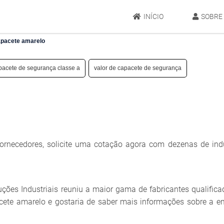
INÍCIO
SOBRE
pacete amarelo
pacete de segurança classe a
valor de capacete de segurança
ornecedores, solicite uma cotação agora com dezenas de indú
oluções Industriais reuniu a maior gama de fabricantes qualific
cete amarelo e gostaria de saber mais informações sobre a e