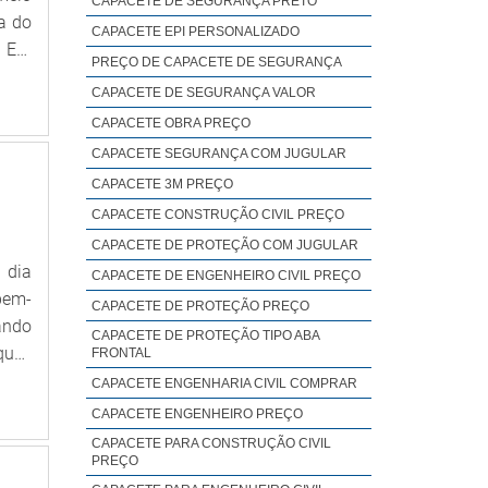
CAPACETE DE SEGURANÇA PRETO
a do
CAPACETE EPI PERSONALIZADO
EPI
PREÇO DE CAPACETE DE SEGURANÇA
resa
CAPACETE DE SEGURANÇA VALOR
copo
CAPACETE OBRA PREÇO
a ao
CAPACETE SEGURANÇA COM JUGULAR
e-se
de e
CAPACETE 3M PREÇO
o da
CAPACETE CONSTRUÇÃO CIVIL PREÇO
trar
CAPACETE DE PROTEÇÃO COM JUGULAR
ncia
 dia
CAPACETE DE ENGENHEIRO CIVIL PREÇO
r de
bem-
CAPACETE DE PROTEÇÃO PREÇO
reas
ando
CAPACETE DE PROTEÇÃO TIPO ABA
 são
ques
FRONTAL
 das
as e
CAPACETE ENGENHARIA CIVIL COMPRAR
ntos
odos
CAPACETE ENGENHEIRO PREÇO
e na
CAPACETE PARA CONSTRUÇÃO CIVIL
eço.
PREÇO
ança