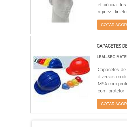
eficiência do
rigidez dielé
Capacete de se
COTAR AGOR
3 estrias refor
CAPACETES D
LEAL-SEG MATE
Capacetes de
diversos mode
MSA com prote
com protetor facial e
informações 
COTAR AGOR
segurança....