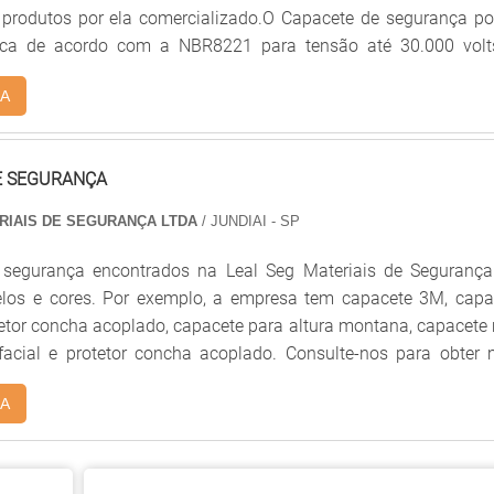
s produtos por ela comercializado.O Capacete de segurança po
trica de acordo com a NBR8221 para tensão até 30.000 volt
gurança tem polietileno de alta densidade, modelo aba frontal
A
çadas e calha semicircular; carneira simp...
E SEGURANÇA
RIAIS DE SEGURANÇA LTDA
/ JUNDIAI - SP
 segurança encontrados na Leal Seg Materiais de Seguranç
los e cores. Por exemplo, a empresa tem capacete 3M, capa
tor concha acoplado, capacete para altura montana, capacete
 protetor concha acoplado. Consulte-nos para obter mais
e depois aproveite para fazer a solicitação de capacete
A