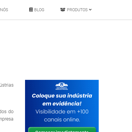
 NÓS
BLOG
PRODUTOS
strias
ados do
mpresa