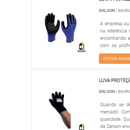
e cremes de p
DALSON
/ BAURU
conquistas a
escritório de 
A empresa ou c
última geraçã
na referência
associados e 
encontrando a
para cada se
com os profi
qualidade..
proteção e p
COTAR AGOR
RELEVANTES S
demonstrar co
seus recursos
LUVA PROTEÇ
qualidade ond
Tecnologia de 
DALSON
/ BAURU
com ótima qua
na essência 
Quando se de
ótima qualid
mercado. Comp
comprometimen
qualidade. Qu
a razão pela 
da Dalson enc