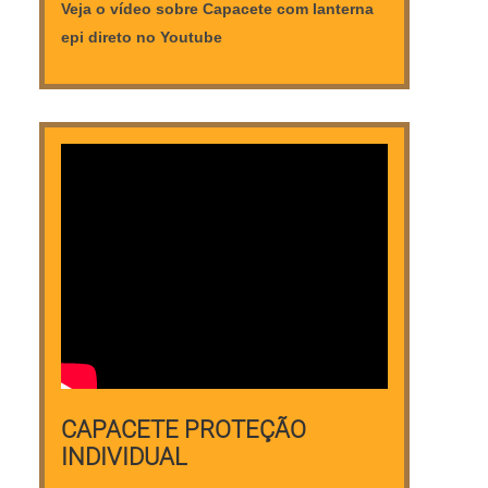
Veja o vídeo sobre Capacete com lanterna
equipamentos inovadores. A Dalson é uma
epi direto no Youtube
empresa que tem se destacado no
segmento pela seriedade e qualidade, que
garantem o sucesso aos parceiros de ponta
a ponta..
CAPACETE PROTEÇÃO
INDIVIDUAL