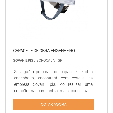
CAPACETE DE OBRA ENGENHEIRO
SOVAN EPIS
/ SOROCABA - SP
Se alguém procurar por capacete de obra
engenheiro, encontrará com certeza na
empresa Sovan Epis. Ao realizar uma
cotação na companhia mais conceituada
do mercado, o cliente descobrirá detalhes
sobre a maior referência em bom
COTAR AGORA
atendimento.Quando a busca é por