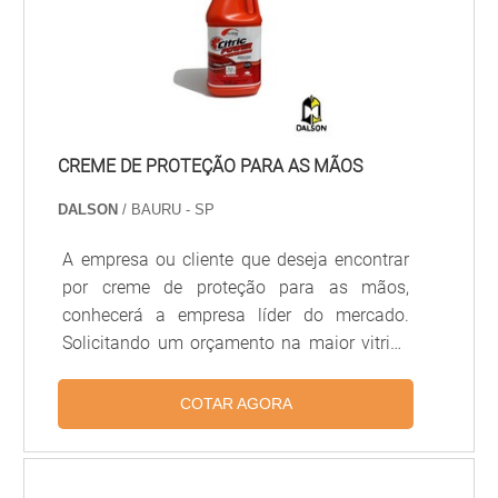
CREME DE PROTEÇÃO PARA AS MÃOS
DALSON
/ BAURU - SP
A empresa ou cliente que deseja encontrar
por creme de proteção para as mãos,
conhecerá a empresa líder do mercado.
Solicitando um orçamento na maior vitrine
da indústria e achando a líder em
qualidade.É importante lembrar que o
COTAR AGORA
produto deve sempre ser adquirido com
empresas especializadas no segmento.
Esse tipo de cuidado ajuda a garantir a