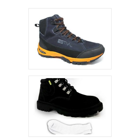
conquistar a confiança de cada um. Tudo
isso só é possível através do investimento
em equipamentos modernos e profissionais
experientes. A Dalson é uma empresa que
tem sido apontada de forma positiva no
segmento pela seriedade e qualidade, que
fecham todo o ciclo de entrega com
excelência para cada cliente..