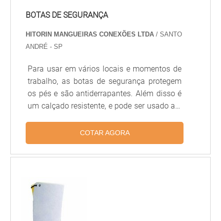
BOTAS DE SEGURANÇA
HITORIN MANGUEIRAS CONEXÕES LTDA
/ SANTO
ANDRÉ - SP
Para usar em vários locais e momentos de
trabalho, as botas de segurança protegem
os pés e são antiderrapantes. Além disso é
um calçado resistente, e pode ser usado até
em pisos escorregadios. Existem diferentes
modelos de botas de segurança para
COTAR AGORA
proteção no trabalho. Faça uma consulta
com a Hitorin para conhecer os modelos
disponíveis....