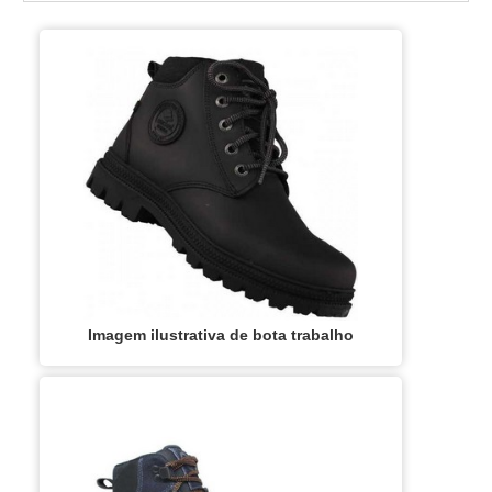
requeiram maior proteção contra respingos
na região nas pernas*, uniformizando e
garantindo conforto e proteção às pernas,
tornozelos e pés do usuário.Observação:O...
Imagem ilustrativa de bota trabalho