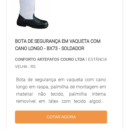
BOTA DE SEGURANÇA EM VAQUETA COM
CANO LONGO - BX73 - SOLDADOR
CONFORTO ARTEFATOS COURO LTDA
/ ESTÂNCIA
VELHA - RS
Bota de segurança em vaqueta com cano
longo em raspa, palmilha de montagem em
material não tecido, palmilha interna
removível em látex com tecido algodão
antimicróbios, sola borracha e biqueira
truline. Indicado serviços de soldador, que
COTAR AGORA
ofereçam riscos de natureza média, que