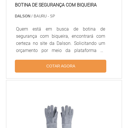
BOTINA DE SEGURANÇA COM BIQUEIRA
DALSON
/ BAURU - SP
Quem está em busca de botina de
segurança com biqueira, encontrará com
certeza no site da Dalson. Solicitando um
orçamento por meio da plataforma de
divulgação das indústrias e conhecendo a
melhor referência do mercado.UM POUCO
COTAR AGORA
MAIS SOBRE BOTINA DE SEGURANÇA COM
BIQUEIRAQuem quer encontrar botina de
segurança em uma empresa segura,
encontra o site da Dalson. É possível
encontrar botinas de segurança e óculos,
oferecendo o que há de melhor no mercado
para cada cliente.Ainda com uma visão
analítica sobre botina de segurança com