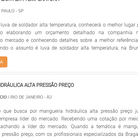
.A empresa conta com um time de profissionais qualificados pa
 de investir em equipamentos modernos, que se ajustam a qual
 PAULO - SP
. A Mega Safety é uma empresa que tem se destacad
luva de soldador alta temperatura, conhecerá o melhor lugar 
ela idoneidade em tudo que faz, o que fecha o ciclo de entrega
cio elaborando um orçamento detalhado na companhia 
 cada cliente....
do mercado e conhecendo detalhes sobre a melhor referênci
ndo o assunto é luva de soldador alta temperatura, na Brun
 qualidade com soluções para questões relativas ao meio ambie
A
saúde no trabalho.UM POUCO MAIS SOBRE A LUVA DE SOLD
ATURAExistem muitas formas diferentes de demons
e autoridade em uma área de atuação. A Brunerik centraliza
DRÁULICA ALTA PRESSÃO PREÇO
ar aos parceiros uma estrutura com: Tecnologia de ponta; Escri
dade onde são realizadas as atividades; Equipamentos de úl
CIO
/ RIO DE JANEIRO - RJ
o pensando em luva de soldador alta temperatura com ó
m perder o foco em luva de soldador alta temperatura, na essê
e que busca por mangueira hidráulica alta pressão preço ju
a mesma deve prezar por produtos e serviços com eficiênc
 empresa líder do mercado. Recebendo uma cotação por mei
 detalhes que passam despercebidos e podem gerar prejuízo fut
 achando a líder do mercado. Quando a temática é mangu
es.É por esses e outros motivos que a Brunerik é referência qu
a pressão preço, com os profissionais especializados da Bragal