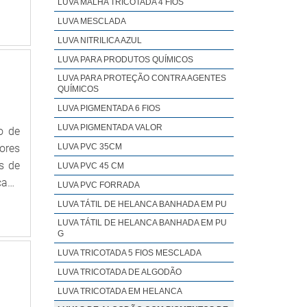
LUVA MALHA TRICOTADA 4 FIOS
resa
OBRE
 uma
LUVA MESCLADA
ntes
r em
LUVA NITRILICA AZUL
foca
 DO
alta
LUVA PARA PRODUTOS QUÍMICOS
ns e
rão,
LUVA PARA PROTEÇÃO CONTRA AGENTES
QUÍMICOS
tens
por
dade
LUVA PIGMENTADA 6 FIOS
eira
 com
obre
LUVA PIGMENTADA VALOR
o de
ão a
 que
LUVA PVC 35CM
ores
dade
cio,
s de
LUVA PVC 45 CM
gos.
isam
cado
LUVA PVC FORRADA
 são
o de
LUVA TÁTIL DE HELANCA BANHADA EM PU
s de
utos
LUVA TÁTIL DE HELANCA BANHADA EM PU
eção
G
al. O
LUVA TRICOTADA 5 FIOS MESCLADA
lhor
LUVA TRICOTADA DE ALGODÃO
 que
LUVA TRICOTADA EM HELANCA
s de