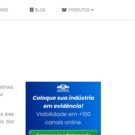
 NÓS
BLOG
PRODUTOS
triais,
il
da área
is dos