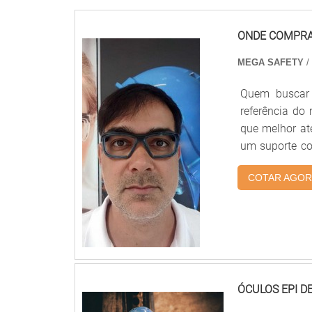
ONDE COMPRAR
MEGA SAFETY
/
Quem buscar 
referência do
que melhor ate
um suporte co
comprar lente
COTAR AGOR
Safety o cli
responsável 
EPI DE GRAUA 
escritório de
suficiente p
lentes de ócu
de uma compan
ÓCULOS EPI D
de atuação. A 