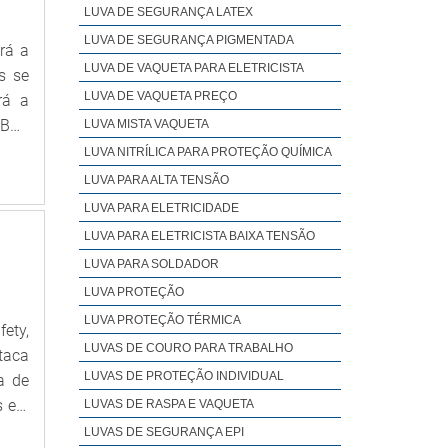
inda
LUVA DE SEGURANÇA LATEX
 que
LUVA DE SEGURANÇA PIGMENTADA
rá a
tima
LUVA DE VAQUETA PARA ELETRICISTA
s se
ento
LUVA DE VAQUETA PREÇO
rá a
tros
OBRE
LUVA MISTA VAQUETA
 uma
i de
LUVA NITRÍLICA PARA PROTEÇÃO QUÍMICA
s de
ços,
LUVA PARA ALTA TENSÃO
r os
i de
LUVA PARA ELETRICIDADE
iste
pção
vel,
LUVA PARA ELETRICISTA BAIXA TENSÃO
grau
s de
LUVA PARA SOLDADOR
os e
resa
LUVA PROTEÇÃO
ande
rios
LUVA PROTEÇÃO TÉRMICA
 que
ety,
nte.
LUVAS DE COURO PARA TRABALHO
s no
taca
ade,
 dos
LUVAS DE PROTEÇÃO INDIVIDUAL
a de
sido
 que
 epi
LUVAS DE RASPA E VAQUETA
o de
upar
sto-
LUVAS DE SEGURANÇA EPI