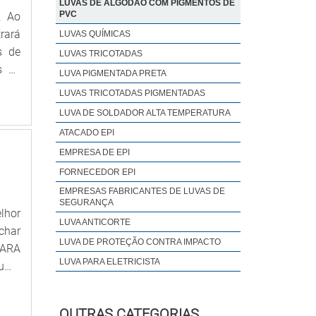
LUVAS DE ALGODÃO COM PIGMENTOS DE
tens
PVC
. Ao
e e
rará
LUVAS QUÍMICAS
 com
s de
LUVAS TRICOTADAS
ado,
s de
LUVA PIGMENTADA PRETA
m se
ovan
LUVAS TRICOTADAS PIGMENTADAS
rega
alta
LUVA DE SOLDADOR ALTA TEMPERATURA
nder
ATACADO EPI
o.Há
EMPRESA DE EPI
cia,
FORNECEDOR EPI
ncia
 das
EMPRESAS FABRICANTES DE LUVAS DE
SEGURANÇA
das;
lhor
LUVA ANTICORTE
amos
char
LUVA DE PROTEÇÃO CONTRA IMPACTO
 que
PARA
lhes
LUVA PARA ELETRICISTA
 uma
m na
s. A
ente
cto,
OUTRAS CATEGORIAS