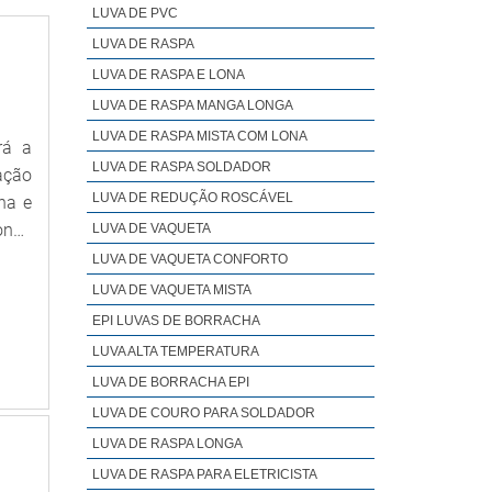
LUVA DE PVC
LUVA DE RASPA
LUVA DE RASPA E LONA
LUVA DE RASPA MANGA LONGA
LUVA DE RASPA MISTA COM LONA
rá a
LUVA DE RASPA SOLDADOR
ação
LUVA DE REDUÇÃO ROSCÁVEL
ha e
onde
LUVA DE VAQUETA
Mega
LUVA DE VAQUETA CONFORTO
r um
LUVA DE VAQUETA MISTA
ULOS
EPI LUVAS DE BORRACHA
 com
LUVA ALTA TEMPERATURA
tura
LUVA DE BORRACHA EPI
prar
LUVA DE COURO PARA SOLDADOR
ntes
LUVA DE RASPA LONGA
área
LUVA DE RASPA PARA ELETRICISTA
ntes;