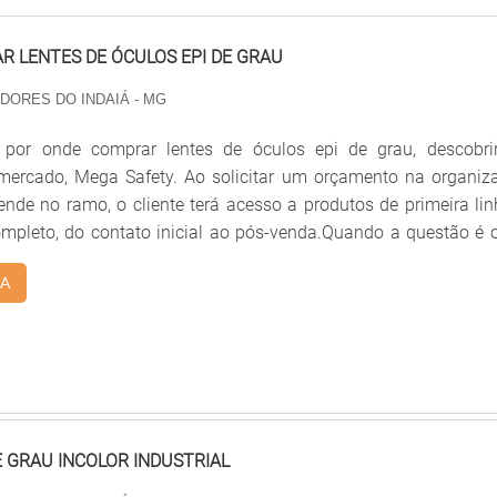
 LENTES DE ÓCULOS EPI DE GRAU
 DORES DO INDAIÁ - MG
por onde comprar lentes de óculos epi de grau, descobri
 mercado, Mega Safety. Ao solicitar um orçamento na organiz
nde no ramo, o cliente terá acesso a produtos de primeira lin
mpleto, do contato inicial ao pós-venda.Quando a questão é 
s de óculos epi de grau, com os melhores profissionais da 
A
ente encontrará assertividade e produção acompanhada po
técnico em óptica.MAIS SOBRE ONDE COMPRAR LENTES DE ÓC
Mega Safety centraliza seus esforços em criar uma estrutura
 alta qualidade onde são realizadas as atividades e estru
ara atender todas as demandas, tudo pensando em onde com
los epi de grau com ótima qualidade.Há muitas maneiras eficie
hia demonstrar competência, excelência e destaque em sua 
E GRAU INCOLOR INDUSTRIAL
Mega Safety se mostra referência por ter: Colaboradores eficie