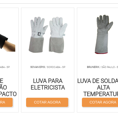
ABA - SP
SOVAN EPIS
/ SOROCABA - SP
BRUNERIK
/ SÃO PAULO - 
DE
LUVA PARA
LUVA DE SOLD
ÃO
ELETRICISTA
ALTA
PACTO
TEMPERATU
ORA
COTAR AGORA
COTAR AGORA