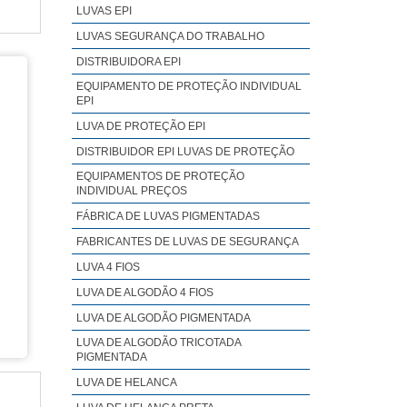
r se
OBRE
LUVAS EPI
ça e
s em
LUVAS SEGURANÇA DO TRABALHO
s de
adas
DISTRIBUIDORA EPI
ção;
ulos
EQUIPAMENTO DE PROTEÇÃO INDIVIDUAL
jada
iras
EPI
tado
e em
LUVA DE PROTEÇÃO EPI
ores
ores
DISTRIBUIDOR EPI LUVAS DE PROTEÇÃO
i de
timo
EQUIPAMENTOS DE PROTEÇÃO
lio,
a da
INDIVIDUAL PREÇOS
ntes
de e
FÁBRICA DE LUVAS PIGMENTADAS
tida
tras
FABRICANTES DE LUVAS DE SEGURANÇA
 que
azão
LUVA 4 FIOS
es e
a do
LUVA DE ALGODÃO 4 FIOS
res,
lhor
LUVA DE ALGODÃO PIGMENTADA
alta
fety
LUVA DE ALGODÃO TRICOTADA
para
PIGMENTADA
i de
LUVA DE HELANCA
de e