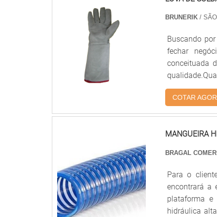
assertividade
serviço, além
BRUNERIK
/ SÃO
necessidade
Buscando por 
concorrência p
fechar negó
excelência para
conceituada 
qualidade.Qua
atingirá ótima
COTAR AGOR
segurança e 
ALTA TEMPER
conhecimento 
MANGUEIRA HI
energia em cri
de alta quali
BRAGAL COMER
geração. Tud
qualidade. Se
Para o client
da empresa, 
encontrará a
assertividade,
plataforma e
para os client
hidráulica alt