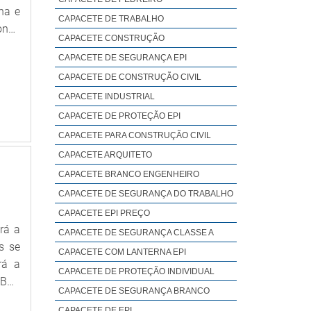
ha e
CAPACETE DE TRABALHO
onde
CAPACETE CONSTRUÇÃO
Mega
CAPACETE DE SEGURANÇA EPI
r um
CAPACETE DE CONSTRUÇÃO CIVIL
ULOS
 com
CAPACETE INDUSTRIAL
tura
CAPACETE DE PROTEÇÃO EPI
prar
CAPACETE PARA CONSTRUÇÃO CIVIL
ntes
CAPACETE ARQUITETO
área
CAPACETE BRANCO ENGENHEIRO
ntes;
CAPACETE DE SEGURANÇA DO TRABALHO
inda
CAPACETE EPI PREÇO
 que
rá a
CAPACETE DE SEGURANÇA CLASSE A
tima
s se
CAPACETE COM LANTERNA EPI
ento
rá a
tros
CAPACETE DE PROTEÇÃO INDIVIDUAL
OBRE
 uma
CAPACETE DE SEGURANÇA BRANCO
i de
s de
CAPACETE DE EPI