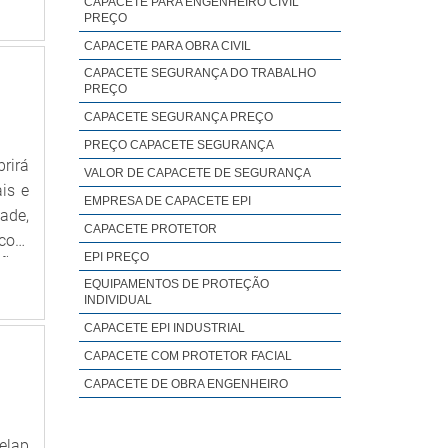
CAPACETE PARA ENGENHEIRO CIVIL
cada
PREÇO
enas
CAPACETE PARA OBRA CIVIL
de e
CAPACETE SEGURANÇA DO TRABALHO
o da
PREÇO
trar
CAPACETE SEGURANÇA PREÇO
aque
PREÇO CAPACETE SEGURANÇA
r de
rirá
VALOR DE CAPACETE DE SEGURANÇA
reas
is e
EMPRESA DE CAPACETE EPI
 são
ade,
CAPACETE PROTETOR
 das
 com
EPI PREÇO
ntos
ÇÕES
on é
EQUIPAMENTOS DE PROTEÇÃO
s de
INDIVIDUAL
pelo
tiva
CAPACETE EPI INDUSTRIAL
ça e
alta
CAPACETE COM PROTETOR FACIAL
m os
tos;
alta
CAPACETE DE OBRA ENGENHEIRO
dade
qual
ade,
rega
 com
elap