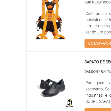
opções sempre
SBP PLASTICOS
grau incolor i
Cinturão de s
como oculos d
poliéster de 4
corretivas.Is
em aço sem p
com seus serv
sendo um ponto
hoje conta com
na cintura para descans
investimento
COTAR AGOR
principais fa
agregados a 
Steelflex, MG C
qualidade, gar
SAPATO DE S
DALSON
/ BAURU
Para quem bu
segmento. Sol
indústrias e
SOBRE SAPATO
uma empresa s