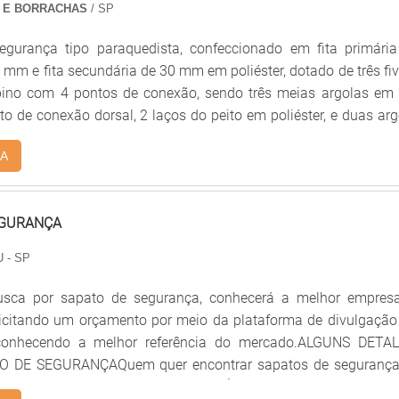
 estão à disposição quando se procura soluções para óculos ep
 E BORRACHAS
/ SP
ndustrial. É possível encontrar uma grande variedade no portfó
egurança tipo paraquedista, confeccionado em fita primári
e segurança do trabalho com grau e óculos de proteção com le
5 mm e fita secundária de 30 mm em poliéster, dotado de três fi
so se deve ao fato de ser uma empresa responsável e comprome
ino com 4 pontos de conexão, sendo três meias argolas em 
iços, conquistas adquiridas porque investiu em uma estrutura
 de conexão dorsal, 2 laços do peito em poliéster, e duas arg
 escritório de alta qualidade onde são realizadas as atividad
o do talabarte. Somos distribuidores de todos os
 constante em melhorias tecnológicas. Todos esses fato
A
bricantes do mercado, entre eles: Apaseg, Athenas, Delta P
uma equipe multidisciplinar de consultores associados e 
intos...
antem a melhor experiência para os clientes....
EGURANÇA
 - SP
sca por sapato de segurança, conhecerá a melhor empres
icitando um orçamento por meio da plataforma de divulgação
 conhecendo a melhor referência do mercado.ALGUNS DETA
 DE SEGURANÇAQuem quer encontrar sapatos de seguranç
egura, encontra o site da Dalson. É possível encontrar botina