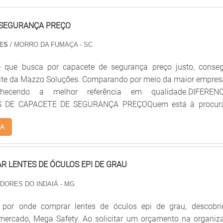
 SEGURANÇA PREÇO
OES
/ MORRO DA FUMAÇA - SC
e que busca por capacete de segurança preço justo, conseg
site da Mazzo Soluções. Comparando por meio da maior empres
ecendo a melhor referência em qualidade.DIFERENC
 DE CAPACETE DE SEGURANÇA PREÇOQuem está à procur
egurança em uma empresa responsável, descobre o site da M
A
mpresa trabalha com lâmpada led iluminação pública e sapato 
 LENTES DE ÓCULOS EPI DE GRAU
 DORES DO INDAIÁ - MG
por onde comprar lentes de óculos epi de grau, descobri
 mercado, Mega Safety. Ao solicitar um orçamento na organiz