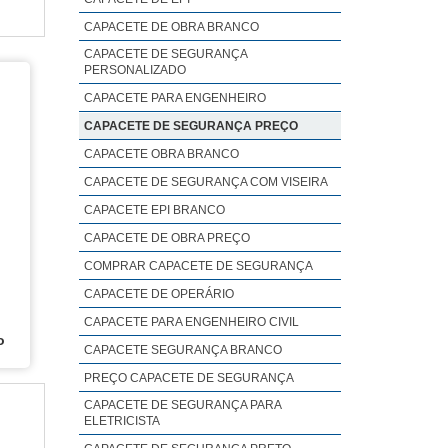
ços,
r os
CAPACETE DE OBRA BRANCO
i de
iste
CAPACETE DE SEGURANÇA
pção
vel,
PERSONALIZADO
grau
s de
CAPACETE PARA ENGENHEIRO
os e
resa
CAPACETE DE SEGURANÇA PREÇO
ande
rios
CAPACETE OBRA BRANCO
 que
nte.
s no
CAPACETE DE SEGURANÇA COM VISEIRA
ade,
 dos
CAPACETE EPI BRANCO
sido
 que
CAPACETE DE OBRA PREÇO
o de
upar
COMPRAR CAPACETE DE SEGURANÇA
r se
CAPACETE DE OPERÁRIO
ça e
CAPACETE PARA ENGENHEIRO CIVIL
s de
o
CAPACETE SEGURANÇA BRANCO
ção;
PREÇO CAPACETE DE SEGURANÇA
jada
tado
CAPACETE DE SEGURANÇA PARA
ELETRICISTA
ores