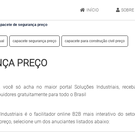
INÍCIO
SOBRE
pacete de segurança preço
ual
capacete segurança preço
capacete para construção civil preço
NÇA PREÇO
, você só acha no maior portal Soluções Industriais, rece
buidores gratuitamente para todo o Brasil
ndustriais é o facilitador online B2B mais interativo do seto
reço, selecione um dos anuciantes listados abaixo: