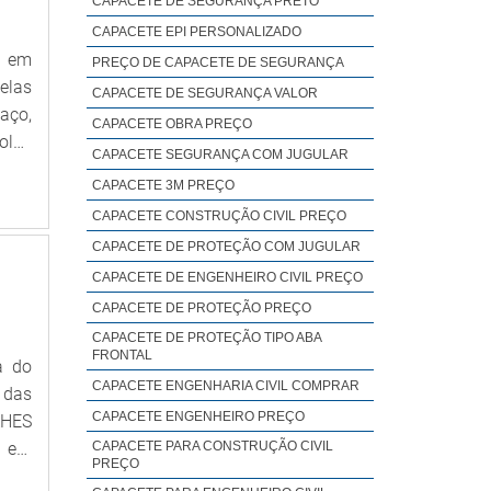
CAPACETE DE SEGURANÇA PRETO
i de
CAPACETE EPI PERSONALIZADO
lio,
a em
ntes
PREÇO DE CAPACETE DE SEGURANÇA
velas
tida
CAPACETE DE SEGURANÇA VALOR
aço,
 que
CAPACETE OBRA PREÇO
olas
es e
CAPACETE SEGURANÇA COM JUGULAR
res,
CAPACETE 3M PREÇO
lus,
alta
CAPACETE CONSTRUÇÃO CIVIL PREÇO
CAPACETE DE PROTEÇÃO COM JUGULAR
CAPACETE DE ENGENHEIRO CIVIL PREÇO
CAPACETE DE PROTEÇÃO PREÇO
CAPACETE DE PROTEÇÃO TIPO ABA
FRONTAL
a do
CAPACETE ENGENHARIA CIVIL COMPRAR
 das
CAPACETE ENGENHEIRO PREÇO
LHES
a em
CAPACETE PARA CONSTRUÇÃO CIVIL
PREÇO
s de