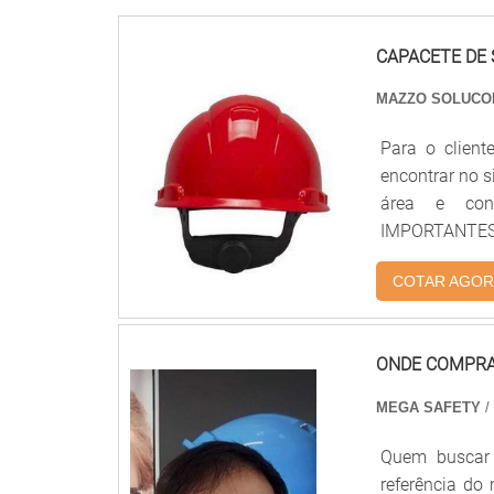
CAPACETE DE
MAZZO SOLUC
Para o client
encontrar no 
área e conh
IMPORTANTES
capacete de s
COTAR AGOR
Soluções. A e
garant...
ONDE COMPRAR
MEGA SAFETY
/
Quem buscar 
referência do