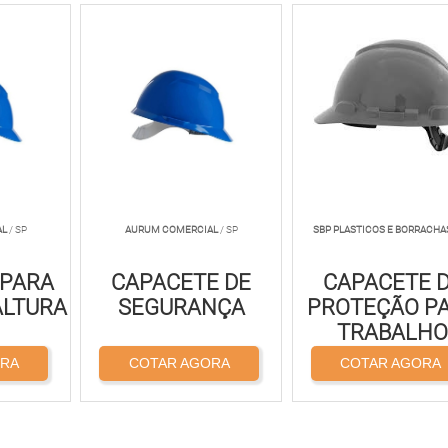
AL
/ SP
AURUM COMERCIAL
/ SP
SBP PLASTICOS E BORRACHA
 PARA
CAPACETE DE
CAPACETE 
ALTURA
SEGURANÇA
PROTEÇÃO P
TRABALH
ORA
COTAR AGORA
COTAR AGORA