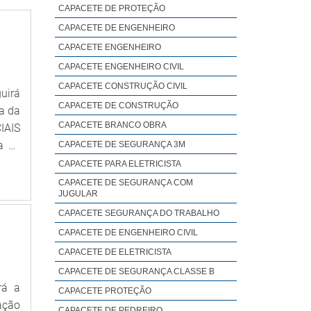
CAPACETE DE PROTEÇÃO
CAPACETE DE ENGENHEIRO
CAPACETE ENGENHEIRO
CAPACETE ENGENHEIRO CIVIL
CAPACETE CONSTRUÇÃO CIVIL
uirá
CAPACETE DE CONSTRUÇÃO
a da
CAPACETE BRANCO OBRA
IAIS
a de
CAPACETE DE SEGURANÇA 3M
azzo
CAPACETE PARA ELETRICISTA
epi,
CAPACETE DE SEGURANÇA COM
JUGULAR
CAPACETE SEGURANÇA DO TRABALHO
CAPACETE DE ENGENHEIRO CIVIL
CAPACETE DE ELETRICISTA
CAPACETE DE SEGURANÇA CLASSE B
rá a
CAPACETE PROTEÇÃO
ação
CAPACETE DE PEDREIRO