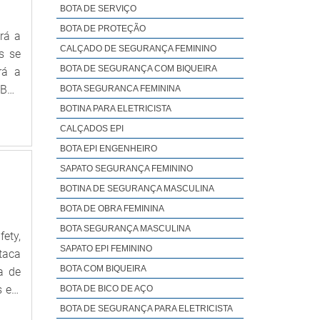
inda
BOTA DE SERVIÇO
 que
BOTA DE PROTEÇÃO
rá a
tima
CALÇADO DE SEGURANÇA FEMININO
s se
ento
BOTA DE SEGURANÇA COM BIQUEIRA
rá a
tros
OBRE
BOTA SEGURANCA FEMININA
 uma
i de
BOTINA PARA ELETRICISTA
s de
ços,
CALÇADOS EPI
r os
i de
BOTA EPI ENGENHEIRO
iste
pção
vel,
SAPATO SEGURANÇA FEMININO
grau
s de
BOTINA DE SEGURANÇA MASCULINA
os e
resa
BOTA DE OBRA FEMININA
ande
rios
BOTA SEGURANÇA MASCULINA
 que
ety,
nte.
SAPATO EPI FEMININO
s no
taca
ade,
 dos
BOTA COM BIQUEIRA
a de
sido
 que
 epi
BOTA DE BICO DE AÇO
o de
upar
sto-
BOTA DE SEGURANÇA PARA ELETRICISTA