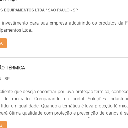
.A empresa conta com um time de profissionais qualificados pa
 de investir em equipamentos modernos, que se ajustam a qual
S EQUIPAMENTOS LTDA
/ SÃO PAULO - SP
. A Mega Safety é uma empresa que tem se destacad
 investimento para sua empresa adquirindo os produtos da F
ela idoneidade em tudo que faz, o que fecha o ciclo de entrega
pamentos Ltda..
 cada cliente....
A
ÃO TÉRMICA
 - SP
liente que deseja encontrar por luva proteção térmica, conhece
r do mercado. Comparando no portal Soluções Industria
líder em qualidade. Quando a temática é luva proteção térmica
rará ótima qualidade com proteção e prevenção de danos à s
dor.UM POUCO MAIS SOBRE LUVA PROTEÇÃO TÉRMICAHá mu
A
cientes de demonstrar competência e excelência em sua áre