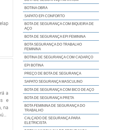
ra o
BOTINA OBRA
quer
SAPATO EPI CONFORTO
o da
elap
 com
BOTA DE SEGURANÇA COM BIQUEIRA DE
AÇO
BOTA DE SEGURANÇA EPI FEMININA
BOTA SEGURANÇA DO TRABALHO
FEMININA
BOTINA DE SEGURANÇA COM CADARÇO
EPI BOTINA
PREÇO DE BOTA DE SEGURANÇA
SAPATO SEGURANÇA MASCULINO
BOTA DE SEGURANÇA COM BICO DE AÇO
rá a
BOTA DE SEGURANÇA PRETA
is e
BOTA FEMININA DE SEGURANÇA DO
, na
TRABALHO
aúde
CALÇADO DE SEGURANÇA PARA
itas
ELETRICISTA
a de