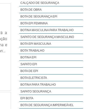
CALÇADO DE SEGURANÇA
BOTA DE OBRA
BOTA DE SEGURANÇA EPI
BOTA EPI FEMININA
BOTINA MASCULINA PARA TRABALHO
rá a
SAPATO DE SEGURANÇA MASCULINO
ação
BOTA EPI MASCULINA
ha e
onde
BOTA TRABALHO
Mega
BOTINA EPI
r um
SAPATO EPI
ULOS
BOTA DE EPI
 com
BOTA ELETRICISTA
tura
BOTINA PARA TRABALHO
prar
SAPATO SEGURANÇA
ntes
EPI BOTA
área
BOTA DE SEGURANÇA IMPERMEÁVEL
ntes;