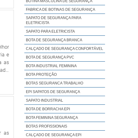
BOTINA MASCULINA DE SEGURANÇA
com:
FABRICA DE BOTINAS DE SEGURANÇA
a de
SAPATO DE SEGURANÇA PARA
eção
ELETRICISTA
luva
SAPATO PARA ELETRICISTA
os e
BOTA DE SEGURANÇA BRANCA
 que
lhor
CALÇADO DE SEGURANÇA CONFORTÁVEL
tros
ia e
BOTA DE SEGURANÇA PVC
o de
a as
BOTA INDUSTRIAL FEMININA
lhor
ade,
BOTA PROTEÇÃO
ores
e do
BOTAS SEGURANCA TRABALHO
OUCO
PIHá
para
EPI SAPATOS DE SEGURANÇA
área
PI).
 uma
SAPATO INDUSTRIAL
s em
 são
BOTA DE BORRACHA EPI
ão é
 das
BOTA FEMININA SEGURANÇA
m os
para
BOTAS PROFISSIONAIS
 e a
tica
r as
CALÇADO DE SEGURANÇA EPI
 uma