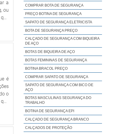
 que
ar a
COMPRAR BOTA DE SEGURANÇA
e, o
cio,
g, ou
PREÇO BOTINA DE SEGURANÇA
a os
 que
SAPATO DE SEGURANÇA ELETRICISTA
s do
ável
ntir
BOTA DE SEGURANÇA PREÇO
ão o
r de
CALÇADO DE SEGURANÇA COM BIQUEIRA
DE AÇO
suas
BOTAS DE BIQUEIRA DE AÇO
lson
BOTAS FEMININAS DE SEGURANÇA
para
resa
BOTINA BRACOL PREÇO
de.A
COMPRAR SAPATO DE SEGURANÇA
ue é
ento
SAPATO DE SEGURANÇA COM BICO DE
ções
AÇO
son é
do o
 que
BOTAS MASCULINAS SEGURANÇA DO
 que
TRABALHO
erno
BOTINA DE SEGURANÇA EPI
LOS
CALÇADO DE SEGURANÇA BRANCO
ia e
CALÇADOS DE PROTEÇÃO
ecer