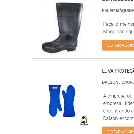
assertividade
serviço, além
FELAP MÁQUINA
necessidade
Faça o melhor
concorrência p
Máquinas Equi
excelência para
COTAR AGOR
LUVA PROTEÇ
DALSON
/ BAURU
A empresa ou c
empresa líde
encontrando a 
Dalson encont
do trabalha
COTAR AGOR
maneiras efi