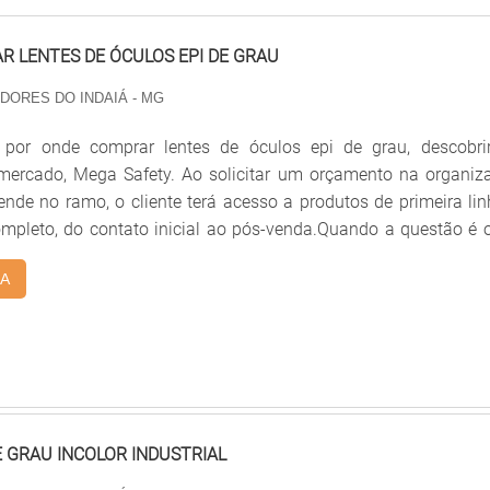
 LENTES DE ÓCULOS EPI DE GRAU
 DORES DO INDAIÁ - MG
por onde comprar lentes de óculos epi de grau, descobri
 mercado, Mega Safety. Ao solicitar um orçamento na organiz
nde no ramo, o cliente terá acesso a produtos de primeira lin
mpleto, do contato inicial ao pós-venda.Quando a questão é 
s de óculos epi de grau, com os melhores profissionais da 
A
ente encontrará assertividade e produção acompanhada po
técnico em óptica.MAIS SOBRE ONDE COMPRAR LENTES DE ÓC
Mega Safety centraliza seus esforços em criar uma estrutura
 alta qualidade onde são realizadas as atividades e estru
ara atender todas as demandas, tudo pensando em onde com
los epi de grau com ótima qualidade.Há muitas maneiras eficie
hia demonstrar competência, excelência e destaque em sua 
E GRAU INCOLOR INDUSTRIAL
Mega Safety se mostra referência por ter: Colaboradores eficie