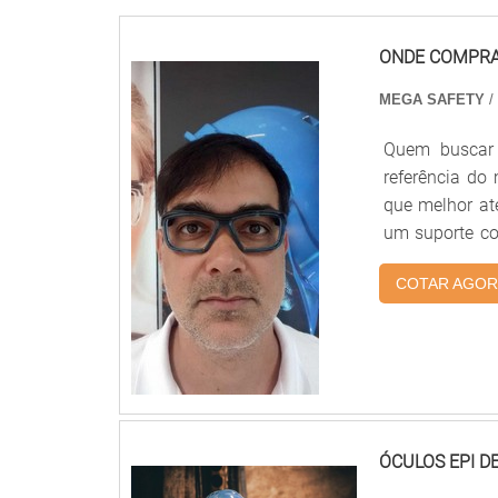
ONDE COMPRAR
MEGA SAFETY
/
Quem buscar 
referência do
que melhor ate
um suporte co
comprar lente
COTAR AGOR
Safety o cli
responsável 
EPI DE GRAUA 
escritório de
suficiente p
lentes de ócu
de uma compan
ÓCULOS EPI D
de atuação. A 