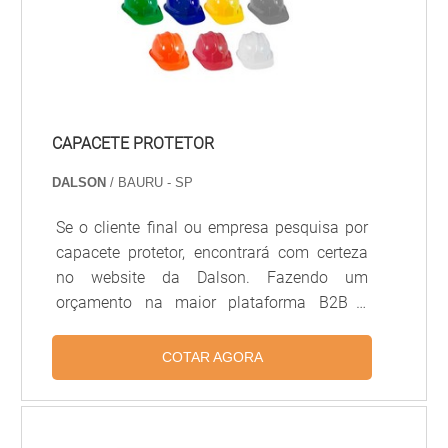
CAPACETE PROTETOR
DALSON
/ BAURU - SP
Se o cliente final ou empresa pesquisa por
capacete protetor, encontrará com certeza
no website da Dalson. Fazendo um
orçamento na maior plataforma B2B e
conhecendo a melhor referência em
qualidade do mercado.É importante lembrar
COTAR AGORA
que o produto deve sempre ser adquirido
com empresas especializadas no
segmento. Esse tipo de cuidado ajuda a