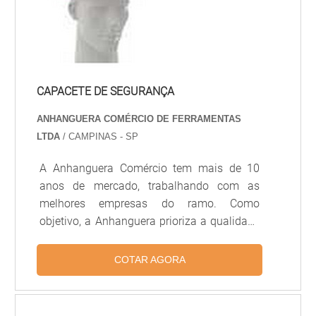
CAPACETE DE SEGURANÇA
ANHANGUERA COMÉRCIO DE FERRAMENTAS
LTDA
/ CAMPINAS - SP
A Anhanguera Comércio tem mais de 10
anos de mercado, trabalhando com as
melhores empresas do ramo. Como
objetivo, a Anhanguera prioriza a qualidade
e eficiência dos produtos por ela
comercializado.O Capacete de segurança
COTAR AGORA
possui rigidez dielétrica de acordo com a
NBR8221 para tensão até 30.000 volts. O
Capacete de segurança tem polietileno de