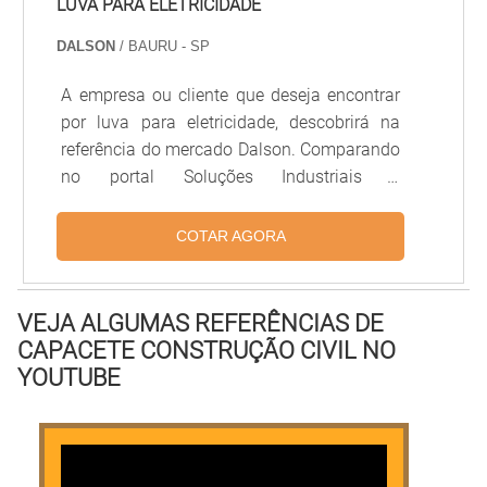
LUVA PARA ELETRICIDADE
DALSON
/ BAURU - SP
A empresa ou cliente que deseja encontrar
por luva para eletricidade, descobrirá na
referência do mercado Dalson. Comparando
no portal Soluções Industriais e
encontrando a líder em qualidade.Quando a
busca é por luva para eletricidade, com os
COTAR AGORA
profissionais especializados da Dalson
alcançará assertividade com proteção e
prevenção de danos à saúde do
VEJA ALGUMAS REFERÊNCIAS DE
trabalhador.MAIS INFORMAÇÕES
CAPACETE CONSTRUÇÃO CIVIL NO
RELEVANTES SOBRE LUVA PARA
YOUTUBE
ELETRICIDADEHá muitas maneiras
eficientes de demonstrar competência e
excelência em sua área de atuação. A
Dalson objetiva seus recursos em produzir