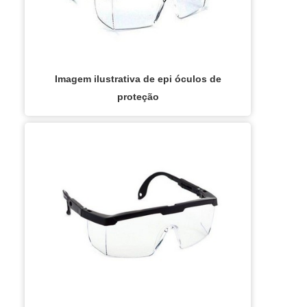
outros fatores.Tudo isso e muito mais são
opção para o cliente final.Ainda com uma
os motivos pelos quais a Mega Safety é
visão analítica sobre óculos epi de grau
uma empresa altamente qualificada
incolor industrial, deve-se descartar
quando falamos do segmento de óculos de
empresas que não tenham produtos e
proteção. O foco é entregar o que há de
serviços com ótima qualidade e
Imagem ilustrativa de epi óculos de
melhor para fidelizar os clientes.EFICIÊNCIA
assertividade, pequenos detalhes, mas de
proteção
E QUALIDADE COMPROVADASomente na
grande valia para saber a procedência e
Mega Safety existe o que há de melhor em
seriedade da empresa.É importante lembrar
óculos de proteção. É sempre a opção mais
que o produto deve sempre ser adquirido
confiável, disponibilizando itens como
com companhias especializadas no
óculos de proteção com lentes corretivas e
segmento. Esse tipo de cuidado ajuda a
óculos de segurança com lentes graduadas
garantir a qualidade e durabilidade dos
com ótima qualidade e precisão.A empresa
materiais, além de evitar prejuízos com
também conta com um atendimento
substituições frequentes de produtos que
qualificado, através de funcionários
não cumprem com suas funções
especializados e cuidadosos, que entendem
adequadamente. Assim, é possível poupar
a necessidade de cada cliente. Também
gastos desnecessários.Existem diversos
foram investidos valores consideráveis em
motivos para a Mega Safety ter se tornado