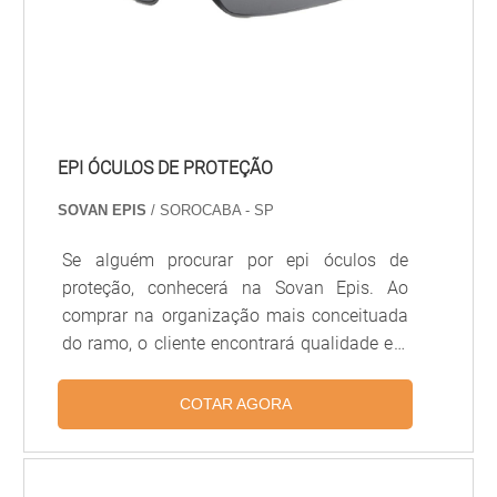
EPI ÓCULOS DE PROTEÇÃO
SOVAN EPIS
/ SOROCABA - SP
Se alguém procurar por epi óculos de
proteção, conhecerá na Sovan Epis. Ao
comprar na organização mais conceituada
do ramo, o cliente encontrará qualidade e o
melhor custo-benefício. Quando a busca é
por epi óculos de proteção, com a Sovan
COTAR AGORA
Epis o cliente obtém proteção e diversas
opções de pagamento.DIFERENCIAIS
IMPORTANTES DE EPI ÓCULOS DE