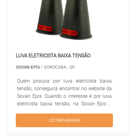
LUVA ELETRICISTA BAIXA TENSÃO
SOVAN EPIS
/ SOROCABA - SP
Quem procura por luva eletricista baixa
tensão, conseguirá encontrar no website da
Sovan Epis. Quando o interesse é por luva
eletricista baixa tensão, na Sovan Epis o
cliente encontrará precisão e produtos das
melhores marcas.MAIS INFORMAÇÕES
COTAR AGORA
SOBRE A LUVA ELETRICISTA BAIXA
TENSÃOA Sovan Epis objetiva sua energia