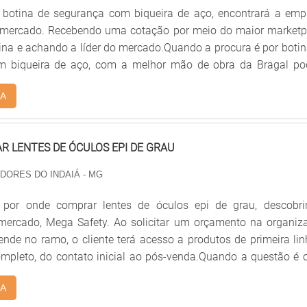
botina de segurança com biqueira de aço, encontrará a emp
o mercado. Recebendo uma cotação por meio do maior marketp
ina e achando a líder do mercado.Quando a procura é por botin
m biqueira de aço, com a melhor mão de obra da Bragal po
cisão com comprome...
A
 LENTES DE ÓCULOS EPI DE GRAU
 DORES DO INDAIÁ - MG
por onde comprar lentes de óculos epi de grau, descobri
 mercado, Mega Safety. Ao solicitar um orçamento na organiz
nde no ramo, o cliente terá acesso a produtos de primeira lin
mpleto, do contato inicial ao pós-venda.Quando a questão é 
s de óculos epi de grau, com os melhores profissionais da 
A
ente encontrará assertividade e produção acompanhada po