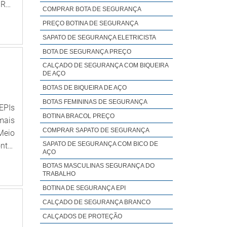
o de
RES
COMPRAR BOTA DE SEGURANÇA
ente
etivo
veis
PREÇO BOTINA DE SEGURANÇA
 por
idade
cado
ta a
SAPATO DE SEGURANÇA ELETRICISTA
ande
ntra
ente
BOTA DE SEGURANÇA PREÇO
ndo-
o de
CALÇADO DE SEGURANÇA COM BIQUEIRA
rçar
DE AÇO
ncia
de e
BOTAS DE BIQUEIRA DE AÇO
 com
ento
BOTAS FEMININAS DE SEGURANÇA
idas
es.É
EPIs
is e
BOTINA BRACOL PREÇO
hias
mais
e são
de e
COMPRAR SAPATO DE SEGURANÇA
Meio
ença
entes
SAPATO DE SEGURANÇA COM BICO DE
ntra
AÇO
 com
m, é
dos
BOTAS MASCULINAS SEGURANÇA DO
ovan
sito
TRABALHO
rega
BOTINA DE SEGURANÇA EPI
uipe
CALÇADO DE SEGURANÇA BRANCO
ncia
CALÇADOS DE PROTEÇÃO
utos