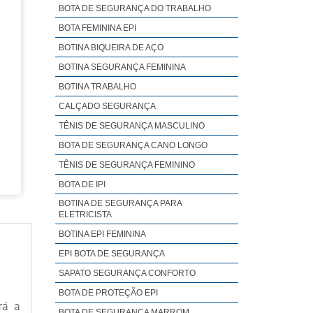
resa
BOTA DE SEGURANÇA DO TRABALHO
ande
rios
 que
BOTA FEMININA EPI
nte.
s no
BOTINA BIQUEIRA DE AÇO
ade,
 dos
BOTINA SEGURANÇA FEMININA
sido
 que
BOTINA TRABALHO
o de
upar
CALÇADO SEGURANÇA
r se
TÊNIS DE SEGURANÇA MASCULINO
ça e
BOTA DE SEGURANÇA CANO LONGO
s de
TÊNIS DE SEGURANÇA FEMININO
ção;
BOTA DE IPI
jada
tado
BOTINA DE SEGURANÇA PARA
ELETRICISTA
ores
BOTINA EPI FEMININA
i de
EPI BOTA DE SEGURANÇA
lio,
ntes
SAPATO SEGURANÇA CONFORTO
tida
BOTA DE PROTEÇÃO EPI
rá a
 que
BOTA DE SEGURANÇA MARROM