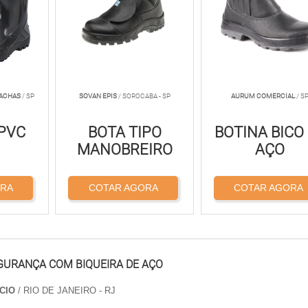
RACHAS
/ SP
SOVAN EPIS
/ SOROCABA - SP
AURUM COMERCIAL
/ S
 PVC
BOTA TIPO
BOTINA BICO
MANOBREIRO
AÇO
ORA
COTAR AGORA
COTAR AGORA
GURANÇA COM BIQUEIRA DE AÇO
CIO
/ RIO DE JANEIRO - RJ