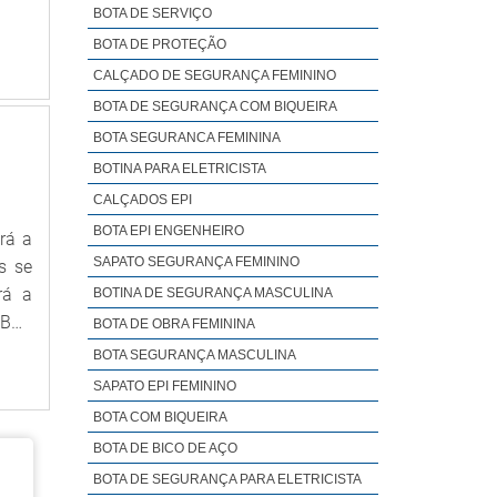
ULOS
BOTA DE SERVIÇO
 com
BOTA DE PROTEÇÃO
tura
CALÇADO DE SEGURANÇA FEMININO
prar
BOTA DE SEGURANÇA COM BIQUEIRA
ntes
área
BOTA SEGURANCA FEMININA
ntes;
BOTINA PARA ELETRICISTA
inda
CALÇADOS EPI
 que
BOTA EPI ENGENHEIRO
rá a
tima
SAPATO SEGURANÇA FEMININO
s se
ento
rá a
BOTINA DE SEGURANÇA MASCULINA
tros
OBRE
BOTA DE OBRA FEMININA
 uma
i de
BOTA SEGURANÇA MASCULINA
s de
ços,
SAPATO EPI FEMININO
r os
i de
iste
BOTA COM BIQUEIRA
pção
vel,
BOTA DE BICO DE AÇO
grau
s de
BOTA DE SEGURANÇA PARA ELETRICISTA
os e