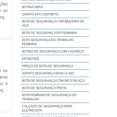
ções
es e
BOTINA OBRA
m só
res,
SAPATO EPI CONFORTO
agal
alta
BOTA DE SEGURANÇA COM BIQUEIRA DE
 dos
AÇO
ACÃO
BOTA DE SEGURANÇA EPI FEMININA
trar
BOTA SEGURANÇA DO TRABALHO
 sua
FEMININA
a de
BOTINA DE SEGURANÇA COM CADARÇO
paço
EPI BOTINA
isão
PREÇO DE BOTA DE SEGURANÇA
rtar
e da
SAPATO SEGURANÇA MASCULINO
ção,
ente
BOTA DE SEGURANÇA COM BICO DE AÇO
 com
ão é
BOTA DE SEGURANÇA PRETA
o se
egue
eção
BOTA FEMININA DE SEGURANÇA DO
MAIS
TRABALHO
ar os
Epis
CALÇADO DE SEGURANÇA PARA
ente
o de
ELETRICISTA
E NO
s de