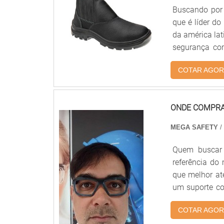
Buscando por 
que é líder d
da américa lat
segurança co
encontrar pre
COTAR AGOR
ONDE COMPRAR
MEGA SAFETY
/
Quem buscar 
referência do
que melhor ate
um suporte co
comprar lente
COTAR AGOR
Safety o cli