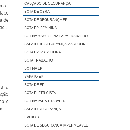
CALÇADO DE SEGURANÇA
resa
BOTA DE OBRA
lace
a de
BOTA DE SEGURANÇA EPI
derá
BOTA EPI FEMININA
BOTINA MASCULINA PARA TRABALHO
SAPATO DE SEGURANÇA MASCULINO
BOTA EPI MASCULINA
BOTA TRABALHO
BOTINA EPI
SAPATO EPI
BOTA DE EPI
rá a
BOTA ELETRICISTA
ação
ha e
BOTINA PARA TRABALHO
onde
SAPATO SEGURANÇA
Mega
EPI BOTA
r um
BOTA DE SEGURANÇA IMPERMEÁVEL