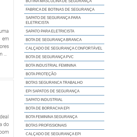
BOTINA MASCULINA DE SEGURANÇA
o de
dador
FABRICA DE BOTINAS DE SEGURANÇA
e, a
trar
SAPATO DE SEGURANÇA PARA
tima
s se
ELETRICISTA
e um
ação;
 uma
SAPATO PARA ELETRICISTA
ente
s as
r em
BOTA DE SEGURANÇA BRANCA
pela
o na
ores
CALÇADO DE SEGURANÇA CONFORTÁVEL
ta a
ade,
m os
BOTA DE SEGURANÇA PVC
ntos
EIRA
BOTA INDUSTRIAL FEMININA
as o
ia e
BOTA PROTEÇÃO
 Epis
a em
o de
BOTAS SEGURANCA TRABALHO
adas
 que
EPI SAPATOS DE SEGURANÇA
o de
A DE
enha
SAPATO INDUSTRIAL
mpre
obre
BOTA DE BORRACHA EPI
eção
elos
deal
BOTA FEMININA SEGURANÇA
es e
ssam
a do
BOTAS PROFISSIONAIS
tima
azão
bom
CALÇADO DE SEGURANÇA EPI
s de