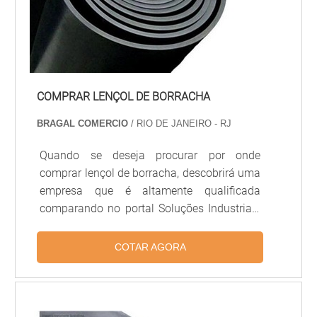
COMPRAR LENÇOL DE BORRACHA
BRAGAL COMERCIO
/ RIO DE JANEIRO - RJ
Quando se deseja procurar por onde
comprar lençol de borracha, descobrirá uma
empresa que é altamente qualificada
comparando no portal Soluções Industriais
e achando a melhor referência do
mercado.É importante lembrar que o
COTAR AGORA
produto deve sempre ser adquirido com
empresas especializadas no segmento.
Esse tipo de cuidado ajuda a garantir a
qualidade e durabilidade dos materiais,