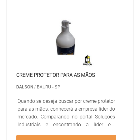
de serviço com solda, um exemplo de
para os clientes com qualidade.Aproveite a
equipamento é a bota de segurança
visita para acessar o nosso site e saber
Fujiwara. que protege os pés de danos que
mais sobre a empresa, nossos serviços e
possam ocorrer durante o processo de
produtos. Se preferir, entre em contato com
soldagem.CARACTERÍSTICAS E TAMANHOS
um dos nossos consultores e solicite um
FORNECIDOS DAS.
orçamento!.
CREME PROTETOR PARA AS MÃOS
DALSON
/ BAURU - SP
Quando se deseja buscar por creme protetor
para as mãos, conhecerá a empresa líder do
mercado. Comparando no portal Soluções
Industriais e encontrando a líder em
qualidade. Quando a procura é por creme