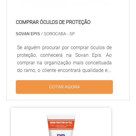
COMPRAR ÓCULOS DE PROTEÇÃO
SOVAN EPIS
/ SOROCABA - SP
Se alguém procurar por comprar óculos de
proteção, conhecerá na Sovan Epis. Ao
comprar na organização mais conceituada
do ramo, o cliente encontrará qualidade e o
melhor custo-benefício.LUGAR IDEAL PARA
COMPRAR ÓCULOS DE PROTEÇÃOQuem
COTAR AGORA
precisa de comprar óculos de proteção em
uma empresa altamente qualificada, acha a
Sovan Epis. A empresa atua com bota de
segurança e luva de proteção contra
impacto, garantindo o que há de melhor na
atualidade.Sem trocar o foco sobre comprar