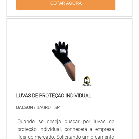
aconselhável que o usuário aplique sempre
COTAR AGORA
antes do início da determinada
atividade.Substâncias que necessitam do
creme ao trabalhador Água; Substâncias
oleosas; Solventes; Micro-organismos;
Radiação UV..O creme é resistente a
solventes, óleos, tintas à base e entre outros
produtos que possam p.
LUVAS DE PROTEÇÃO INDIVIDUAL
DALSON
/ BAURU - SP
Quando se deseja buscar por luvas de
proteção individual, conhecerá a empresa
líder do mercado. Solicitando um orçamento