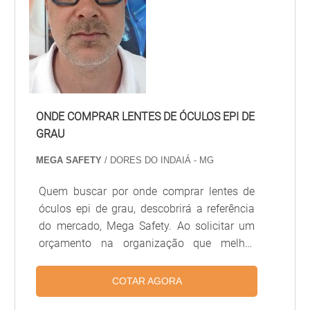
ONDE COMPRAR LENTES DE ÓCULOS EPI DE
GRAU
MEGA SAFETY
/ DORES DO INDAIÁ - MG
Quem buscar por onde comprar lentes de
óculos epi de grau, descobrirá a referência
do mercado, Mega Safety. Ao solicitar um
orçamento na organização que melhor
atende no ramo, o cliente terá acesso a
produtos de primeira linha e um suporte
COTAR AGORA
completo, do contato inicial ao pós-