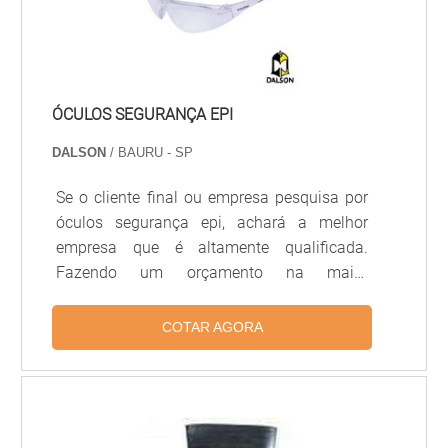
ÓCULOS SEGURANÇA EPI
DALSON
/ BAURU - SP
Se o cliente final ou empresa pesquisa por
óculos segurança epi, achará a melhor
empresa que é altamente qualificada.
Fazendo um orçamento na maior
plataforma B2B e conhecendo a melhor
referência em qualidade do
COTAR AGORA
mercado.Quando o interesse é por óculos
segurança epi, com os melhores
profissionais da Dalson conseguirá ótima
qualidade com proteção e prevenção de
danos à saúde do trabalhador.OUTRAS